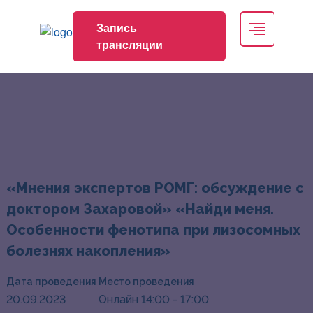
Запись
трансляции
«Мнения экспертов РОМГ: обсуждение с
доктором Захаровой» «Найди меня.
Особенности фенотипа при лизосомных
болезнях накопления»
Дата проведения
Место проведения
20.09.2023
Онлайн 14:00 - 17:00