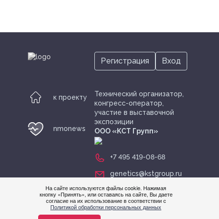
Регистрация
Вход
Технический организатор,
к проекту
конгресс-оператор,
участие в выставочной
экспозиции
nmonews
ООО «KСТ Групп»
+7 495 419-08-68
genetics@kstgroup.ru
На сайте используются файлы cookie. Нажимая
кнопку «Принять», или оставаясь на сайте, Вы даете
согласие на их использование в соответствии с
Нужна
Политикой обработки персональных данных
помощ