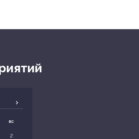
риятий
вс
2