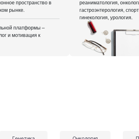
ионное пространство в
реаниматология, онколог
ком рынке.
гастроэнтерология, спор
гинекология, урология.
льной платформы –
ог и мотивация к
Генетика
Онкология
П