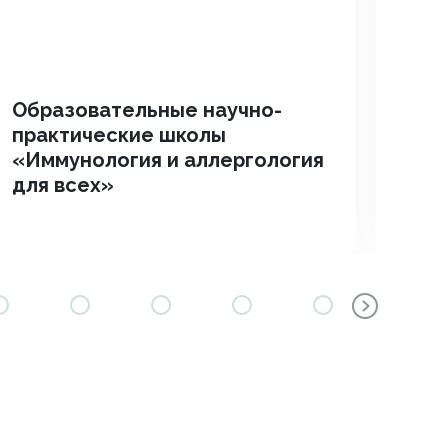
Образовательные научно-
Вс
практические школы
ме
«Иммунология и аллергология
пр
для всех»
уча
гра