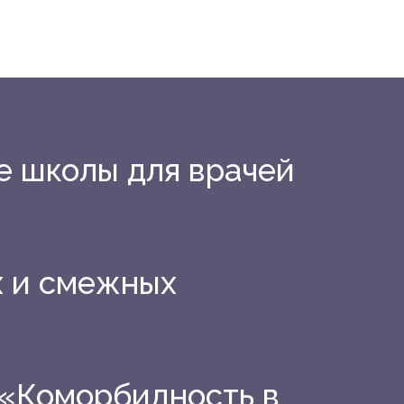
е школы для врачей
х и смежных
 «Коморбидность в