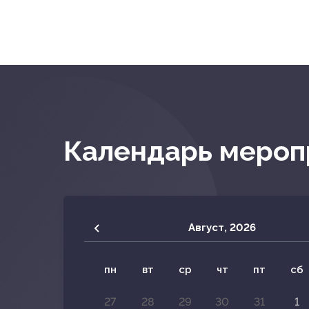
Календарь мероп
Август,
2026
пн
вт
ср
чт
пт
сб
27
28
29
30
31
1