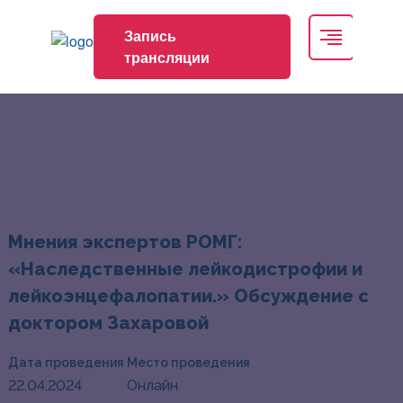
Запись
трансляции
Мнения экспертов РОМГ:
«Наследственные лейкодистрофии и
лейкоэнцефалопатии.» Обсуждение с
доктором Захаровой
Дата проведения
Место проведения
22.04.2024
Онлайн