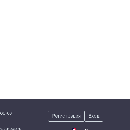
genetics@kstgroup.ru
-08-68
Регистрация
Вход
kstgroup.ru