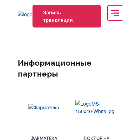
Запись трансляции
Запись
трансляции
nmonews
+7 495 419-08-68
genetics@kstgroup.ru
Информационные
партнеры
Регистрация
Вход
ФАРМАТЕКА
ДОКТОР НА