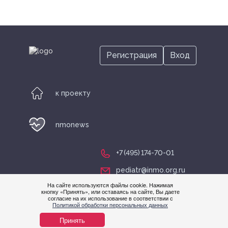
Участники
Регистрация
Вход
Информационные партнеры
к проекту
Выставка
nmonews
+7 (495) 174-70-01
Контакты
pediatr@inmo.org.ru
На сайте используются файлы cookie. Нажимая
кнопку «Принять», или оставаясь на сайте, Вы даете
Нужна
согласие на их использование в соответствии с
Тезисы
Политикой обработки персональных данных
помощ
Принять
© nmonews 2026 все права защищены