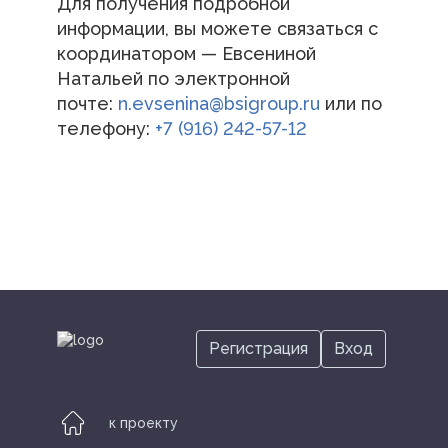
Для получения подробной
информации, вы можете связаться с
координатором — Евсениной
Натальей по электронной
Контакты
почте:
n.evsenina@bsigroup.ru
или по
телефону:
+7 (916) 242-57-12
Тезисы
Отчеты
Отчеты-2023
Регистрация
Вход
Отчеты-2024
к проекту