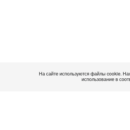
На сайте используются файлы cookie. Наж
использование в соот
О нас
>Проекты
К
nmonews
Учебный центр