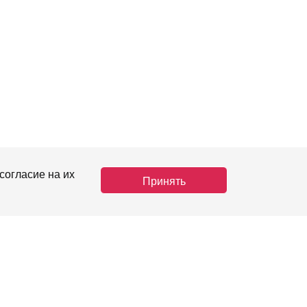
согласие на их
Принять
-08-68
Вход
news.ru