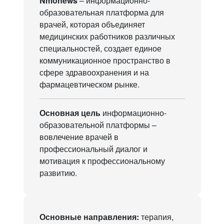
Nmonews
– информационно-
образовательная платформа для
врачей, которая объединяет
внутренних болезней. Опыт
медицинских работников различных
специальностей, создает единое
коммуникационное пространство в
сфере здравоохранения и на
фармацевтическом рынке.
региональных школ»
Основная цель
информационно-
образовательной платформы –
вовлечение врачей в
профессиональный диалог и
мотивация к профессиональному
развитию.
К проекту
Основные направления:
терапия,