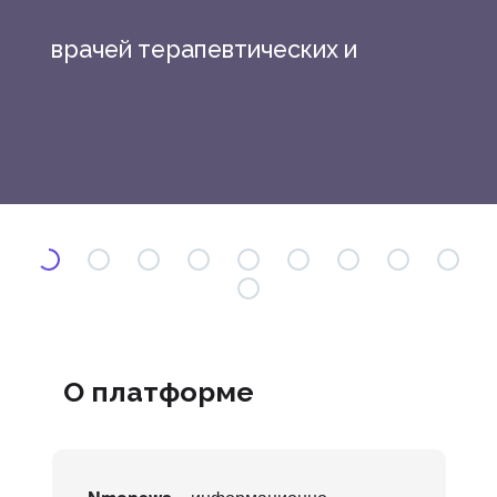
врачей терапевтических и
смежных специальностей
О платформе
«Коморбидность в клинике