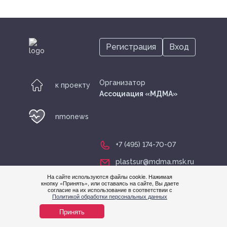
Регистрация
Вход
Организатор
к проекту
Ассоциация «МДМА»
nmonews
+7 (495) 174-70-07
plastsur@mdma.msk.ru
На сайте используются файлы cookie. Нажимая
кнопку «Принять», или оставаясь на сайте, Вы даете
согласие на их использование в соответствии с
Нужна
Политикой обработки персональных данных
помощ
Принять
© nmonews 2026 все права защищены