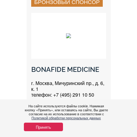
БРОНЗОВЫЙ СПОНСОР
BONAFIDE MEDICINE
г. Москва, Мичуринский пр., д. 6,
к. 1
телефон: +7 (495) 291 10 50
электронная почта:
info@bonafidemed.ru
На сайте используются файлы cookie. Нажимая
кнопку «Принять», или оставаясь на сайте, Вы даете
Нужна
сайт: www.bonafidemed.ru
согласие на их использование в соответствии с
помощ
телеграм: @bonafidemed
Политикой обработки персональных данных
Принять