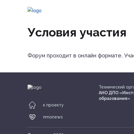
Условия участия
Архив
Условия участия
Форум проходит в онлайн формате. Уч
nmonews
Технический орг
АНО ДПО «Инст
образования»
к проекту
nmonews