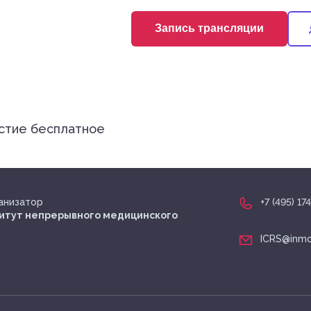
Запись трансляции
Запись трансляции
астие бесплатное
+7 (495) 174-70-01
анизатор
+7 (495) 17
итут непрерывного медицинского
ICRS@inmo