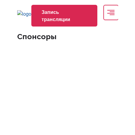
Условия участия
Запись
трансляции
Архив
Спонсоры
Запись трансляции
nmonews
+7 (495) 174-70-01
ICRS@inmo.org.ru
Регистрация
Вход