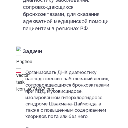
сопровождающихся
бронхоэктазами, для оказания
адекватной медицинской помощи
пациентам в регионах РФ.
Задачи
Организовать ДНК диагностику
наследственных заболеваний легких,
сопровождающихся бронхоэктазами
при ПЦД, муковисцидозе,
изолированном гиперхлоргидрозе,
синдроме Швахмана-Даймонда, а
также с повышенным содержанием
хлоридов пота или без него.