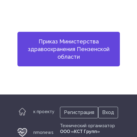
Приказ Министерства
здравоохранения Пензенской
области
к проекту
Регистрация
Вход
Технический организатор
ООО «КСТ Групп»
nmonews