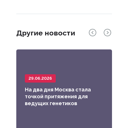
Другие новости
29.06.2026
1
На два дня Москва стала
В 
точкой притяжения для
ст
м
ведущих генетиков
Юб
«П
ре
и 