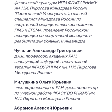
физической культуры ИПМ ФГАОУ РНИМУ
им. Н.И. Пирогова Минздрава России
(Пироговский Университет), главный
специалист Минздрава России по
спортивной медицине, член исполкомов
FIMS и EFSMA, президент Российской
ассоциации по спортивной медицине и
реабилитации больных и инвалидов
Чучалин Александр Григорьевич
д.м.н., профессор, академик РАН,
заведующий кафедрой госпитальной
терапии ФГАОУ РНИМУ им. Н.И. Пирогова
Минздрава России
Милушкина Ольга Юрьевна
член-корреспондент РАН, д.м.н., проректор
по учебной работе ФГАОУ ВО РНИМУ им.
Н.И. Пирогова Минздрава России
Абрамов Алексей Юрьевич