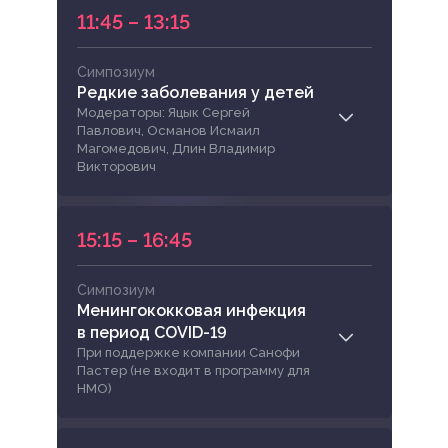
11:45 – 13:15
Симпозиум
Редкие заболевания у детей
Модераторы: Яцык Сергей
Павлович, Османов Исмаил
Магомедович, Длин Владимир
Викторович
15:15 – 16:45
Симпозиум
Менингококковая инфекция
в период COVID-19
При поддержке компании Санофи
Пастер (не входит в программу для
НМО)