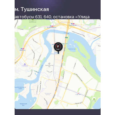
м. Тушинская
автобусы 631, 640, остановка «Улица
Иссаковского»