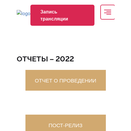
Запись
Запись трансляции
трансляции
nmonews
+7 (495) 419-08-68
ОТЧЕТЫ – 2022
info@kstgroup.ru
ОТЧЕТ О ПРОВЕДЕНИИ
Регистрация
Вход
ПОСТ-РЕЛИЗ