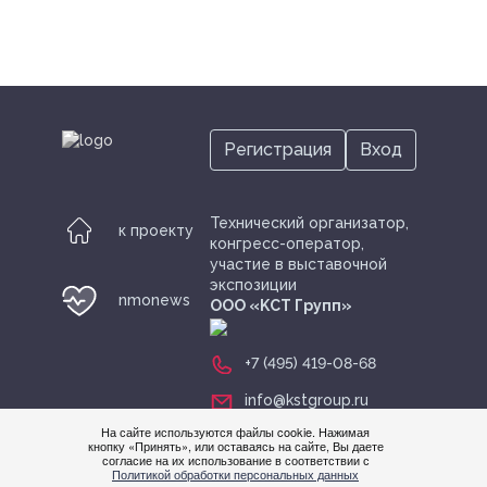
Регистрация
Вход
Технический организатор,
к проекту
конгресс-оператор,
участие в выставочной
экспозиции
nmonews
ООО «KСТ Групп»
+7 (495) 419-08-68
info@kstgroup.ru
На сайте используются файлы cookie. Нажимая
кнопку «Принять», или оставаясь на сайте, Вы даете
согласие на их использование в соответствии с
Нужна
Политикой обработки персональных данных
помощ