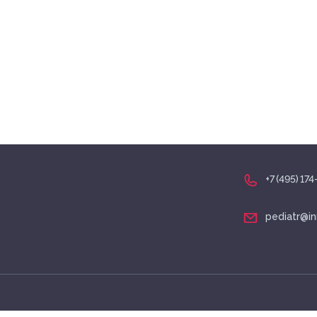
Запись трансляции
+7 (495) 174-70-01
+7 (495) 17
pediatr@in