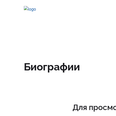
Подробная программа
Контакты
Тезисы
Биографии
Архив
Для просмо
nmonews