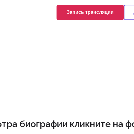
Запись трансляции
Запись трансляции
тра биографии кликните на ф
+7 (495) 174-70-01