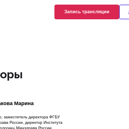
Запись трансляции
торы
акова Марина
р, заместитель директора ФГБУ
ава России, директор Института
логии» Минздрава России,