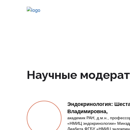
Научные модера
Эндокринология: Шест
Владимировна,
академик РАН, д.м.н., профессо
«НМИЦ эндокринологии» Минздр
Диабета ФГБУ «НМИЦ эндокрино