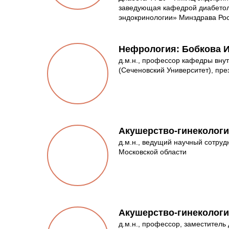
заведующая кафедрой диабето
эндокринологии» Минздрава Рос
Нефрология: Бобкова И
д.м.н., профессор кафедры вн
(Сеченовский Университет), пр
Акушерство-гинекологи
д.м.н., ведущий научный сотру
Московской области
Акушерство-гинекологи
д.м.н., профессор, заместител