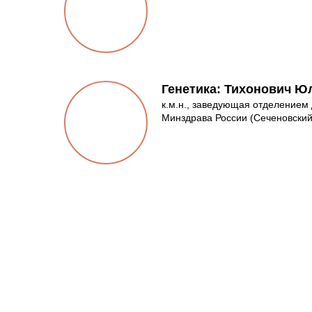
Генетика: Тихонович Ю
к.м.н., заведующая отделением
Минздрава России (Сеченовский