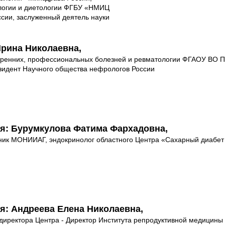
логии и диетологии ФГБУ «НМИЦ
сии, заслуженный деятель науки
рина Николаевна,
утренних, профессиональных болезней и ревматологии ФГАОУ ВО 
езидент Научного общества нефрологов России
я: Бурумкулова Фатима Фархадовна,
дник МОНИИАГ, эндокринолог областного Центра «Сахарный диабет
я: Андреева Елена Николаевна,
ь директора Центра - Директор Института репродуктивной медици