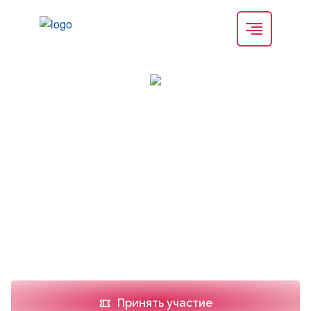
Школа «Сахарный диабет. Тетрада
специалистов: Эндокринолог – Кардиолог –
Нефролог – Офтальмолог»
Дата проведения
Место проведения
18.11.2026
Онлайн
Принять участие