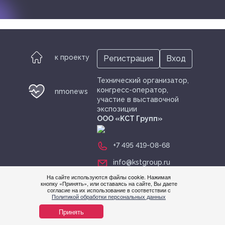
к проекту
Регистрация
Вход
Технический организатор,
конгресс-оператор,
nmonews
участие в выставочной
экспозиции
ООО «KСТ Групп»
+7 495 419-08-68
info@kstgroup.ru
На сайте используются файлы cookie. Нажимая
кнопку «Принять», или оставаясь на сайте, Вы даете
согласие на их использование в соответствии с
Нужна
Политикой обработки персональных данных
помощ
Принять
© nmonews 2026 все права защищены