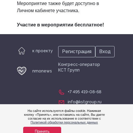
Мероприятие также будет доступно в
Личном кабинете участника.
Участие в мероприятии бесплатное!
к проекту
Регистрация
Вход
Конгресс-оператор
КСТ Групп
nmonews
+7 495 419-08-68
info@kstgroup.ru
На сайте используются файлы cookie. Нажимая
кнопку «Принять», или оставаясь на сайте, Вы даете
согласие на их использование в соответствии с
Нужна
Политикой обработки персональных данных
помощ
Принять