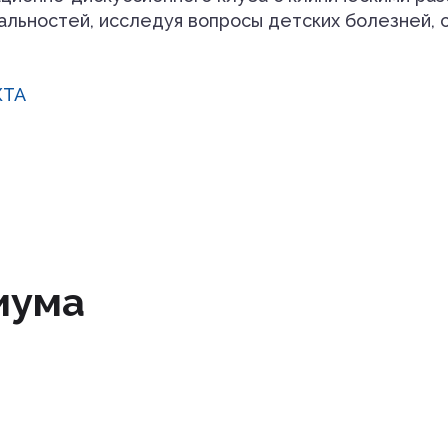
альностей, исследуя вопросы детских болезней, 
КТА
иума