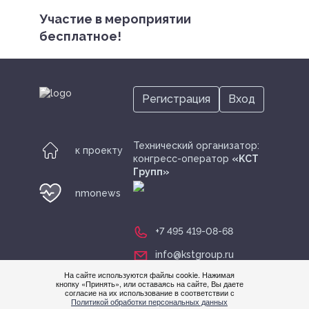
Участие в мероприятии
бесплатное!
Регистрация
Вход
Технический организатор:
к проекту
конгресс-оператор
«KСТ
Групп»
nmonews
+7 495 419-08-68
info@kstgroup.ru
На сайте используются файлы cookie. Нажимая
кнопку «Принять», или оставаясь на сайте, Вы даете
согласие на их использование в соответствии с
Нужна
Политикой обработки персональных данных
помощ