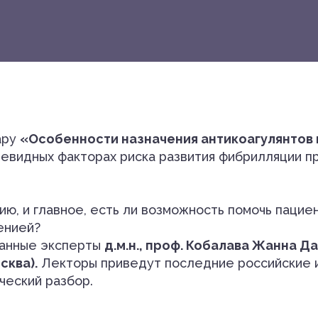
ару
«Особенности назначения антикоагулянтов 
чевидных факторах риска развития фибрилляции п
ию, и главное, есть ли возможность помочь пацие
енией?
нанные эксперты
д.м.н., проф. Кобалава Жанна Да
сква).
Лекторы приведут последние российские и
ческий разбор.