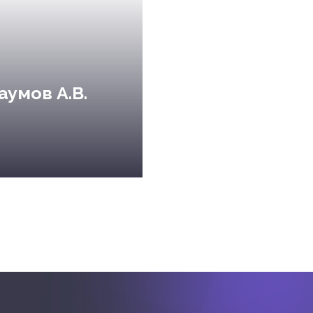
аумов А.В.