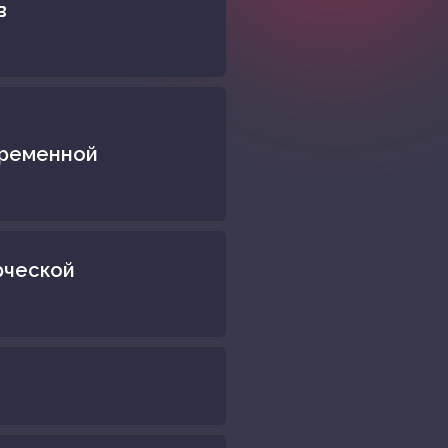
в
временной
рческой