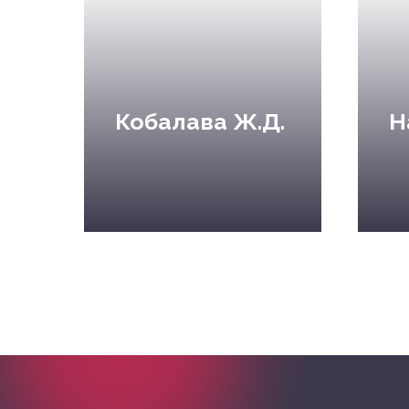
Кобалава Ж.Д.
Н