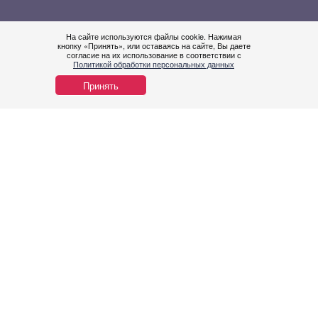
На сайте используются файлы cookie. Нажимая
кнопку «Принять», или оставаясь на сайте, Вы даете
согласие на их использование в соответствии с
Нужна
Политикой обработки персональных данных
помощ
Принять
О мероприятии
Приглашаем вас принять участие в
межрегиональной
образовательной
школе для врачей
терапевтических и смежных
специальностей «Коморбидность в
клинике внутренних болезней.
Опыт региональных школ».
Мероприятие состоится в онлайн
формате, с участием специалистов