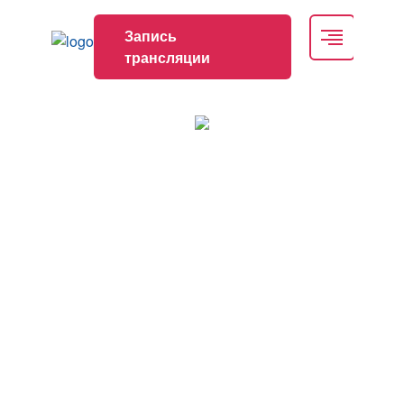
Запись
трансляции
Образовательная школа для врачей
терапевтических и смежных
специальностей «Коморбидность в клинике
внутренних болезней. Опыт региональных
школ» Ставрополь – Кисловодск –
Черкесск
Дата проведения
16.05.2025