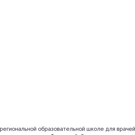
школ» Саратов – Пенза
жрегиональной образовательной школе для враче