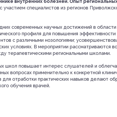
инике внутренних болезней. Опыт региональны
 с участием специалистов из регионов Приволжск
дних современных научных достижений в области
тического профиля для повышения эффективности 
нтов с различными нозологиями; усовершенствов
ких условиях. В мероприятии рассматриваются в
жду терапевтическими региональными школами.
х школ повышает интерес слушателей и облегча
ных вопросах применительно к конкретной клини
ов для отработки практических навыков делают 
ого обучения врачей.