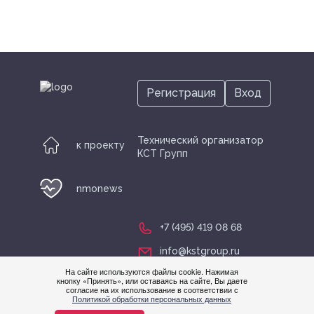
Регистрация
Вход
Технический организатор
к проекту
КСТ Групп
nmonews
+7 (495) 419 08 68
info@kstgroup.ru
На сайте используются файлы cookie. Нажимая
кнопку «Принять», или оставаясь на сайте, Вы даете
согласие на их использование в соответствии с
Нужна
Политикой обработки персональных данных
помощ