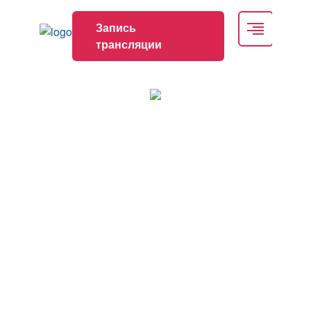
Запись
трансляции
Образовательная школа для врачей
терапевтических и смежных
специальностей «Коморбидность в клинике
внутренних болезней. Опыт региональных
школ» Санкт–Петербург – Петрозаводск –
Псков
Дата проведения
10.04.2026