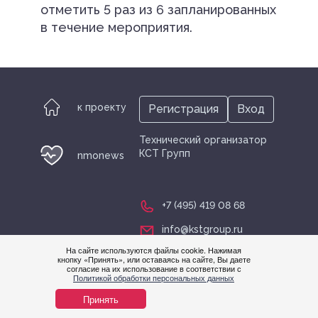
отметить 5 раз из 6 запланированных
в течение мероприятия.
к проекту
Регистрация
Вход
Технический организатор
КСТ Групп
nmonews
+7 (495) 419 08 68
info@kstgroup.ru
На сайте используются файлы cookie. Нажимая
кнопку «Принять», или оставаясь на сайте, Вы даете
согласие на их использование в соответствии с
Нужна
Политикой обработки персональных данных
помощ
Принять
© nmonews 2026 все права защищены