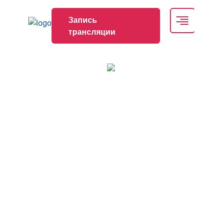
Запись
трансляции
Образовательная школа для врачей
терапевтических и смежных
специальностей «Коморбидность в клинике
внутренних болезней. Опыт региональных
школ» Оренбург – Самара – Тольятти
Дата проведения
22.05.2026