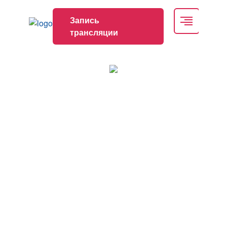
Запись
трансляции
Образовательная научно-практическая
школа «Иммунология и аллергология для
всех на тему: «Пищевая аллергия и
пищевая непереносимость»
Дата проведения
Место проведения
10.09.2025
Онлайн