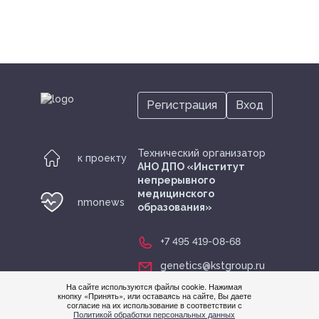
Регистрация
Вход
Технический организатор
к проекту
АНО ДПО «Институт
непрерывного
медицинского
nmonews
образования»
+7 495 419-08-68
genetics@kstgroup.ru
На сайте используются файлы cookie. Нажимая
кнопку «Принять», или оставаясь на сайте, Вы даете
согласие на их использование в соответствии с
Нужна
Политикой обработки персональных данных
помощ