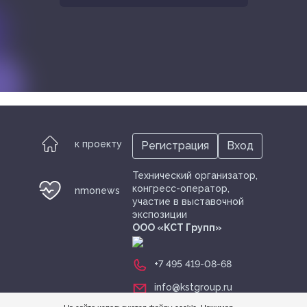
к проекту
Регистрация
Вход
Технический организатор,
конгресс-оператор,
nmonews
участие в выставочной
экспозиции
ООО «KСТ Групп»
+7 495 419-08-68
info@kstgroup.ru