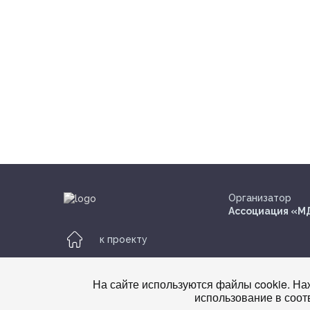
Организатор
Ассоциация «
к проекту
nmonews
На сайте используются файлы cookie. Наж
использование в соот
© nmonews 2026 все права защищены