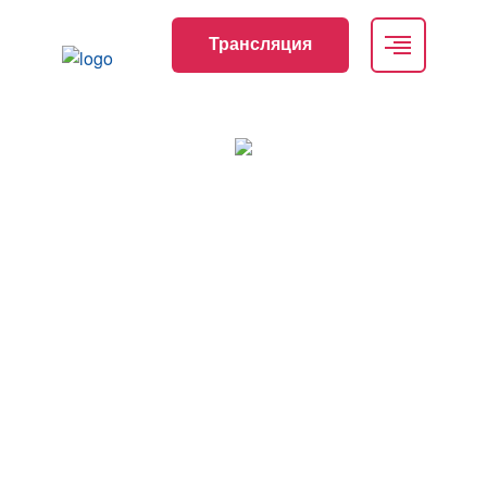
Трансляция
Летний конгресс «Пластическая,
реконструктивная хирургия и
косметология»
Дата проведения
15.06.2026 - 17.06.2026
Место проведения
Санкт-Петербург, Шпалерная ул., 47