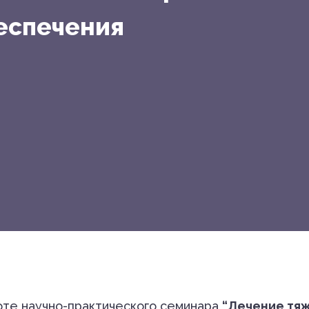
еспечения
оте научно-практического семинара
“Лечение тяж