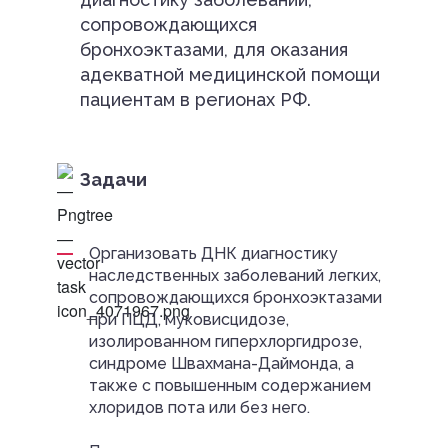
сопровождающихся
бронхоэктазами, для оказания
адекватной медицинской помощи
пациентам в регионах РФ.
Задачи
Организовать ДНК диагностику
наследственных заболеваний легких,
сопровождающихся бронхоэктазами
при ПЦД, муковисцидозе,
изолированном гиперхлоргидрозе,
синдроме Швахмана-Даймонда, а
также с повышенным содержанием
хлоридов пота или без него.