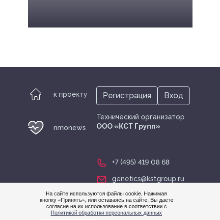
к проекту
Регистрация
Вход
Технический организатор
ООО «КСТ Групп»
nmonews
+7 (495) 419 08 68
genetics@kstgroup.ru
На сайте используются файлы cookie. Нажимая
кнопку «Принять», или оставаясь на сайте, Вы даете
Нужна
согласие на их использование в соответствии с
Политикой обработки персональных данных
помощ