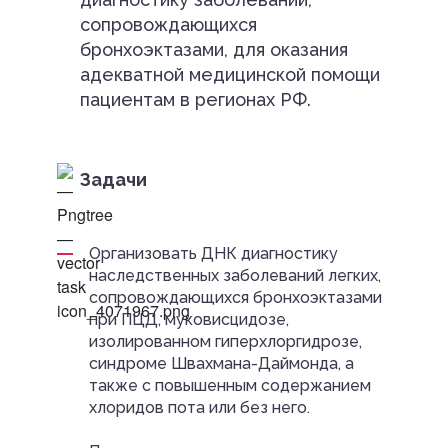
сопровождающихся
бронхоэктазами, для оказания
адекватной медицинской помощи
пациентам в регионах РФ.
Задачи
Организовать ДНК диагностику
наследственных заболеваний легких,
сопровождающихся бронхоэктазами
при ПЦД, муковисцидозе,
изолированном гиперхлоргидрозе,
синдроме Швахмана-Даймонда, а
также с повышенным содержанием
хлоридов пота или без него.