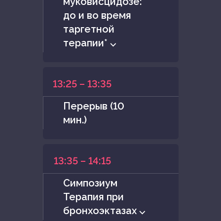
муковисцидозе:
до и во время
таргетной
терапии* ⌵
13:25 – 13:35
Перерыв (10
мин.)
13:35 – 14:15
Симпозиум
Терапия при
бронхоэктазах ⌵