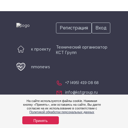
Регистрация
Вход
Технический организатор
к проекту
КСТ Групп
nmonews
+7 (495) 419 08 68
info@kstgroup.ru
На сайте используются файлы cookie. Нажимая
кнопку «Принять», или оставаясь на сайте, Вы даете
согласие на их использование в соответствии с
Нужна
Политикой обработки персональных данных
помощ
Принять
© nmonews 2026 все права защищены