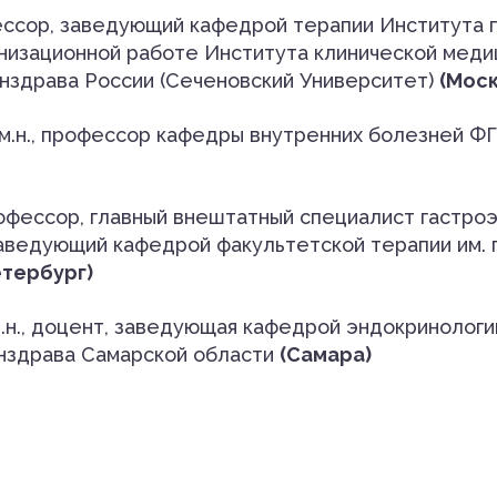
фессор, заведующий кафедрой терапии Института 
низационной работе Института клинической меди
нздрава России (Сеченовский Университет)
(Моск
м.н., профессор кафедры внутренних болезней 
рофессор, главный внештатный специалист гастро
аведующий кафедрой факультетской терапии им. 
етербург)
.н., доцент, заведующая кафедрой эндокринолог
инздрава Самарской области
(Самара)