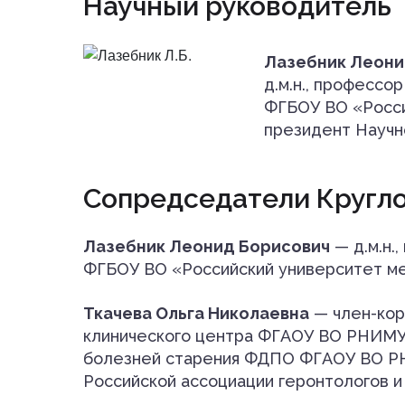
Научный руководитель
Лазебник Леони
д.м.н., професс
ФГБОУ ВО «Росси
президент Научно
Сопредседатели Кругло
Лазебник Леонид Борисович
— д.м.н.
ФГБОУ ВО «Российский университет м
Ткачева Ольга Николаевна
— член-корр
клинического центра ФГАОУ ВО РНИМУ 
болезней старения ФДПО ФГАОУ ВО РНИ
Российской ассоциации геронтологов и