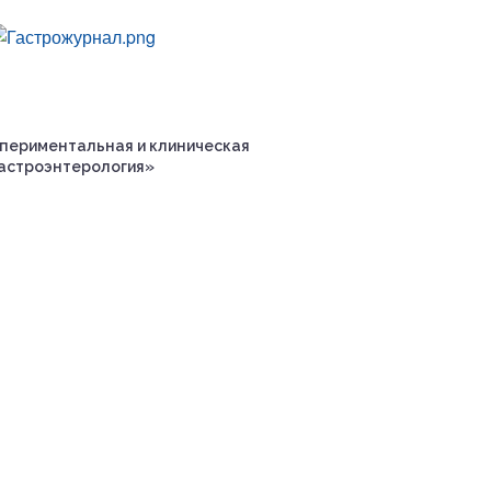
периментальная и клиническая
астроэнтерология»