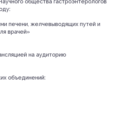
 Научного общества гастроэнтерологов
оду:
ями печени, желчевыводящих путей и
ля врачей»
рансляцией на аудиторию
их объединений: