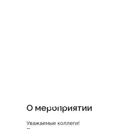
желудочно-кишечног
рекомендаций до пр
врачей»
О мероприятии
Уважаемые коллеги!