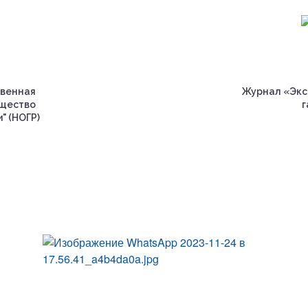
венная
Журнал «Экс
бщество
г
" (НОГР)
р