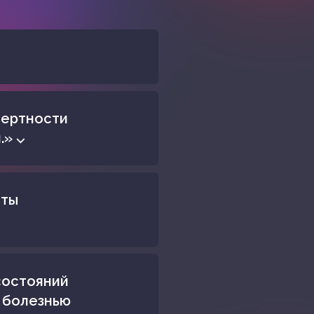
мертности
.» ⌵
кты
состояний
 болезнью