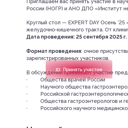
Приглашаем вас принять участие в нау
России (НОГР) и АНО ДПО «Институт не
Круглый стол — EXPERT DAY Осень ’25 
желудочно-кишечного тракта. От клини
Дата проведения
Место проведения
Дата проведения: 25 сентября 2025 г.
25.09.2025
Онлайн
Формат проведения
: очное присутств
зарегистрированных участников.
Принять участие
В обсуждении принимают участие пред
· Общества врачей России
· Научного общества гастроэнтерол
· Российской гастроэнтерологическ
· Общества гастроэнтерологов и ге
· Российского научного медицинско