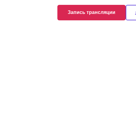
Запись трансляции
RT DAY Осень ’25
яния у больных с
ени, желчевыводящих путей и