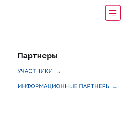
+7 495 419-08-68
genetics@inmo.org.ru
Регистрация
Вход
Партнеры
УЧАСТНИКИ →
ИНФОРМАЦИОННЫЕ ПАРТНЕРЫ →