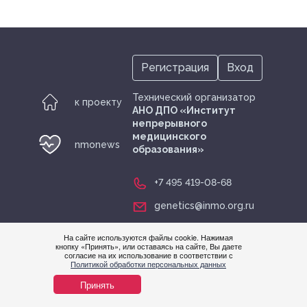
Регистрация
Вход
Технический организатор
к проекту
АНО ДПО «Институт
непрерывного
медицинского
nmonews
образования»
+7 495 419-08-68
genetics@inmo.org.ru
На сайте используются файлы cookie. Нажимая
кнопку «Принять», или оставаясь на сайте, Вы даете
Нужна
согласие на их использование в соответствии с
Политикой обработки персональных данных
помощ
© nmonews 2026 все права защищены
Принять