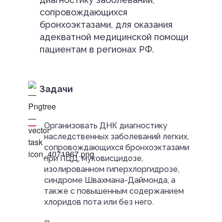
сопровождающихся
бронхоэктазами, для оказания
адекватной медицинской помощи
пациентам в регионах РФ.
Задачи
Организовать ДНК диагностику
наследственных заболеваний легких,
сопровождающихся бронхоэктазами
при ПЦД, муковисцидозе,
изолированном гиперхлоргидрозе,
синдроме Швахмана-Даймонда, а
также с повышенным содержанием
хлоридов пота или без него.