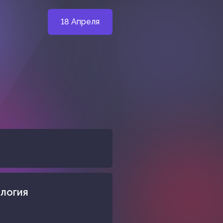
18 Апреля
ология