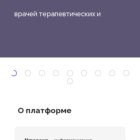
врачей терапевтических и
смежных специальностей
О платформе
«Коморбидность в клинике