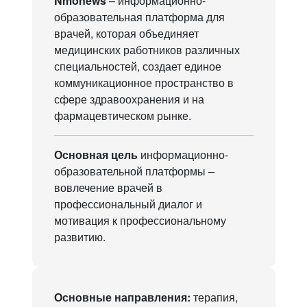
Nmonews
– информационно-
образовательная платформа для
врачей, которая объединяет
внутренних болезней. Опыт
медицинских работников различных
специальностей, создает единое
коммуникационное пространство в
сфере здравоохранения и на
фармацевтическом рынке.
региональных школ»
Основная цель
информационно-
образовательной платформы –
вовлечение врачей в
профессиональный диалог и
мотивация к профессиональному
развитию.
К проекту
Основные направления:
терапия,