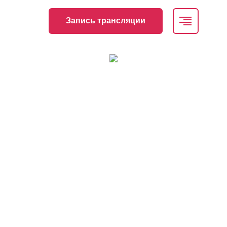
Запись трансляции
Всероссийская онлайн конференция
«Интегративная медицина 360°. Клиника
внутренних болезней и медицинская
генетика: необходимость интеграции».
Гастроэнтерология
Дата проведения
20.06.2024