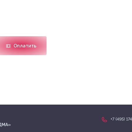
о проведения
осква
Оплатить
+7 (495) 17
МДМА»